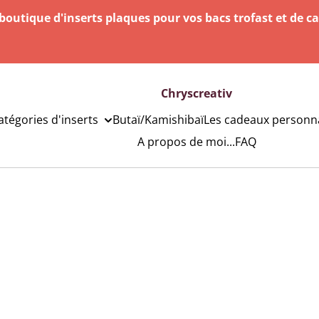
outique d'inserts plaques pour vos bacs trofast et de c
Chryscreativ
catégories d'inserts
Butaï/Kamishibaï
Les cadeaux personna
A propos de moi...
FAQ