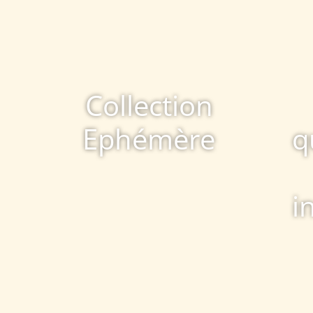
Collection
Ephémère
q
i