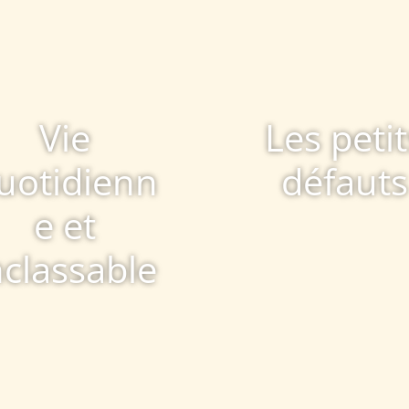
Vie
Les petit
uotidienn
défauts
e et
nclassable