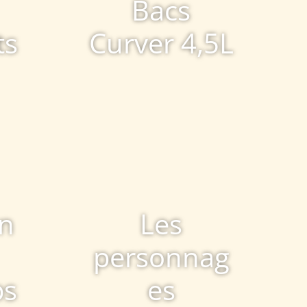
Bacs
ts
Curver 4,5L
on
Les
personnag
ps
es