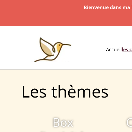
Bienvenue dans ma b
Accueil
les 
Les thèmes
Box
C