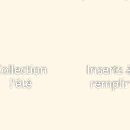
ollection
Inserts 
l'été
remplir