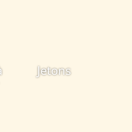
à
Jetons