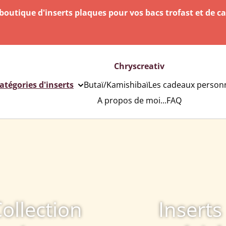
outique d'inserts plaques pour vos bacs trofast et de c
Chryscreativ
catégories d'inserts
Butaï/Kamishibaï
Les cadeaux personn
A propos de moi...
FAQ
ollection
Inserts