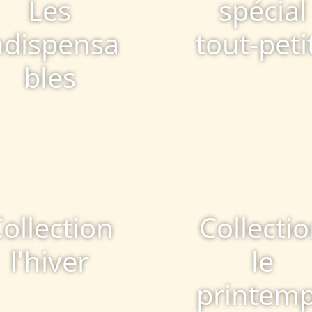
Les
spécial
ndispensa
tout-peti
bles
ollection
Collecti
l'hiver
le
printem