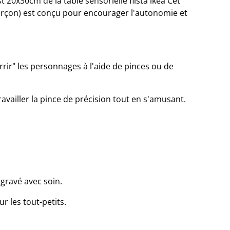
t 20x30cm de la table sensorielle flista ikéa ​Cet
Garçon) est conçu pour encourager l'autonomie et
rir" les personnages à l'aide de pinces ou de
travailler la pince de précision tout en s'amusant.
 gravé avec soin.​
r les tout-petits.