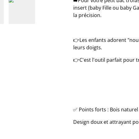
➡️Pour votre petit bac trofas
insert (baby Fille ou baby 
la précision.
👉Les enfants adorent "nour
leurs doigts.
👉C'est l'outil parfait pour 
​✅ Points forts :​ Bois naturel
Design doux et attrayant pou