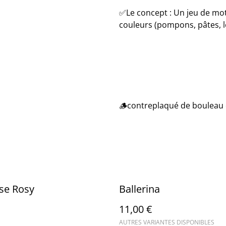
✅️​Le concept : Un jeu de mot
couleurs (pompons, pâtes, l
🪵contreplaqué de bouleau o
se Rosy
Ballerina
11,00 €
AUTRES VARIANTES DISPONIBLES