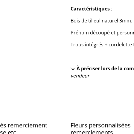
Caractéristiques
:
​Bois de tilleul naturel 3mm.
​Prénom découpé et personna
​Trous intégrés + cordelette
​💡
À préciser lors de la c
vendeur
lés remerciement
Fleurs personnalisées
se etc..
remerciements