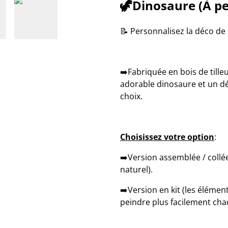
🦖Dinosaure (À pe
​📝 ​Personnalisez la déco de
➡️​Fabriquée en bois de tille
adorable dinosaure et un dé
choix.
Choisissez votre option
:
➡️​Version assemblée / coll
naturel).
​➡️Version en kit (les éléme
peindre plus facilement ch