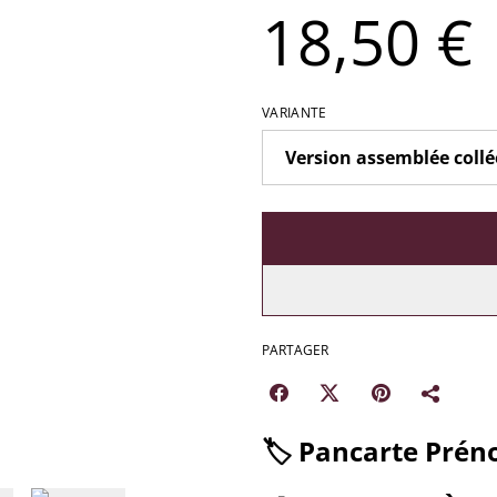
18,50 €
VARIANTE
PARTAGER
​🏷️
Pancarte Prén