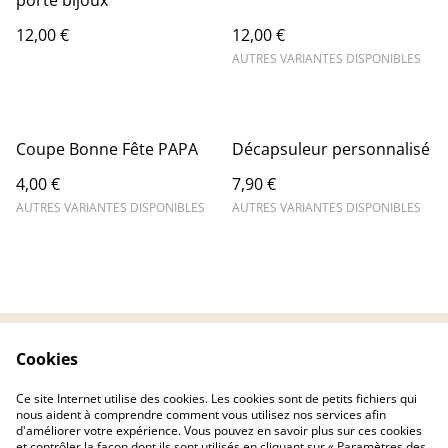
porte bijoux
12,00 €
12,00 €
AUTRES VARIANTES DISPONIBLES
Coupe Bonne Fête PAPA
Décapsuleur personnalisé
4,00 €
7,90 €
AUTRES VARIANTES DISPONIBLES
AUTRES VARIANTES DISPONIBLES
Cookies
Contactez-nous
Conditions
Politique de
Politique de cookies
Ce site Internet utilise des cookies. Les cookies sont de petits fichiers qui
confidentialité
nous aident à comprendre comment vous utilisez nos services afin
d'améliorer votre expérience. Vous pouvez en savoir plus sur ces cookies
et contrôler la façon dont ils sont utilisés en cliquant sur « Paramètres des