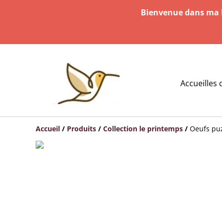
Bienvenue dans ma b
Accueil
les 
Accueil
/
Produits
/
Collection le printemps
/
Oeufs puz