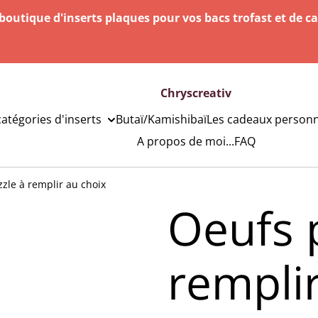
outique d'inserts plaques pour vos bacs trofast et de c
Chryscreativ
catégories d'inserts
Butaï/Kamishibaï
Les cadeaux personn
A propos de moi...
FAQ
zle à remplir au choix
Oeufs 
rempli