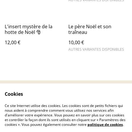
L'insert mystère de la
Le père Noël et son
hotte de Noël 🎅
traîneau
12,00 €
10,00 €
AUTRES VARIANTES DISPONIBLES
Cookies
Contactez-nous
Conditions
Politique de
Politique de cookies
Ce site Internet utilise des cookies. Les cookies sont de petits fichiers qui
confidentialité
nous aident à comprendre comment vous utilisez nos services afin
d'améliorer votre expérience. Vous pouvez en savoir plus sur ces cookies
et contrôler la façon dont ils sont utilisés en cliquant sur « Paramètres des
cookies ». Vous pouvez également consulter notre
politique de cookies
.