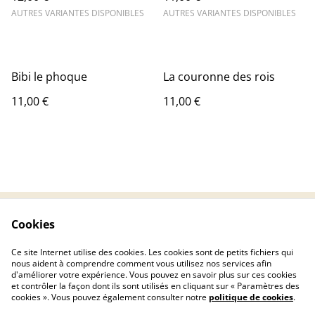
AUTRES VARIANTES DISPONIBLES
AUTRES VARIANTES DISPONIBLES
Bibi le phoque
La couronne des rois
11,00 €
11,00 €
Cookies
Contactez-nous
Conditions
Politique de
Politique de cookies
Ce site Internet utilise des cookies. Les cookies sont de petits fichiers qui
confidentialité
nous aident à comprendre comment vous utilisez nos services afin
d'améliorer votre expérience. Vous pouvez en savoir plus sur ces cookies
et contrôler la façon dont ils sont utilisés en cliquant sur « Paramètres des
cookies ». Vous pouvez également consulter notre
politique de cookies
.