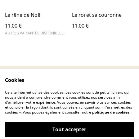
Le rêne de Noël
Le roi et sa couronne
11,00 €
11,00 €
AUTRES VARIANTES DISPONIBLES
Cookies
Contactez-nous
Conditions
Politique de
Politique de cookies
Ce site Internet utilise des cookies. Les cookies sont de petits fichiers qui
confidentialité
nous aident à comprendre comment vous utilisez nos services afin
d'améliorer votre expérience. Vous pouvez en savoir plus sur ces cookies
et contrôler la façon dont ils sont utilisés en cliquant sur « Paramètres des
cookies ». Vous pouvez également consulter notre
politique de cookies
.
Tout accepter
©
2026
Chryscreativ