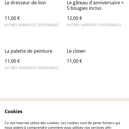
Le dresseur de lion
Le gâteau d'anniversaire +
5 bougies inclus
11,00 €
12,00 €
AUTRES VARIANTES DISPONIBLES
AUTRES VARIANTES DISPONIBLES
La palette de peinture
Le clown
11,00 €
11,00 €
AUTRES VARIANTES DISPONIBLES
Cookies
Contactez-nous
Conditions
Politique de
Politique de cookies
Ce site Internet utilise des cookies. Les cookies sont de petits fichiers qui
confidentialité
nous aident à comprendre comment vous utilisez nos services afin