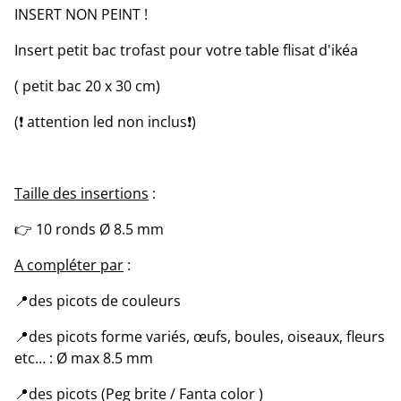
INSERT NON PEINT !
Insert petit bac trofast pour votre table flisat d'ikéa
( petit bac 20 x 30 cm)
(❗ attention led non inclus❗)
Taille des insertions
:
👉 10 ronds Ø 8.5 mm
A compléter par
:
📍des picots de couleurs
📍des picots forme variés, œufs, boules, oiseaux, fleurs
etc… : Ø max 8.5 mm
📍des picots (Peg brite / Fanta color )