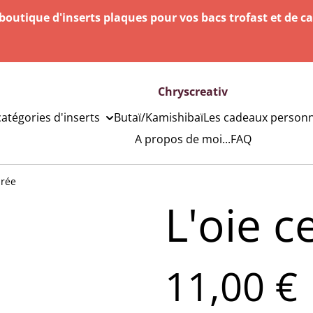
outique d'inserts plaques pour vos bacs trofast et de c
Chryscreativ
catégories d'inserts
Butaï/Kamishibaï
Les cadeaux personn
A propos de moi...
FAQ
drée
L'oie 
11,00 €