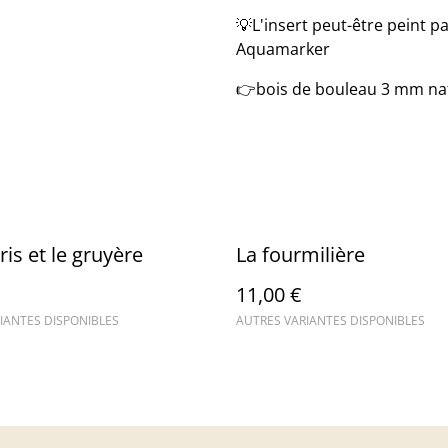
💡L'insert peut-être peint p
Aquamarker
👉bois de bouleau 3 mm nat
ris et le gruyère
La fourmilière
11,00 €
IANTES DISPONIBLES
AUTRES VARIANTES DISPONIBLES