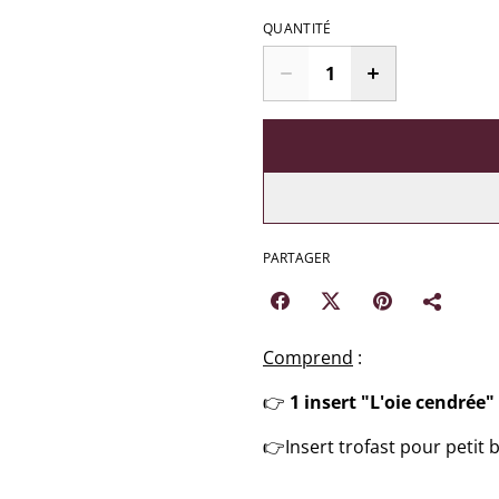
QUANTITÉ
PARTAGER
Comprend
:
👉
1 insert "L'oie cendrée"
👉Insert trofast pour petit b