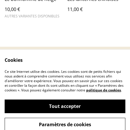
10,00 €
11,00 €
AUTRES VARIANTES DISPONIBLES
Cookies
Contactez-nous
Conditions
Politique de
Politique de cookies
Ce site Internet utilise des cookies. Les cookies sont de petits fichiers qui
confidentialité
nous aident à comprendre comment vous utilisez nos services afin
d'améliorer votre expérience. Vous pouvez en savoir plus sur ces cookies
et contrôler la façon dont ils sont utilisés en cliquant sur « Paramètres des
cookies ». Vous pouvez également consulter notre
politique de cookies
.
Tout accepter
©
2026
Chryscreativ
Paramètres de cookies
powered by