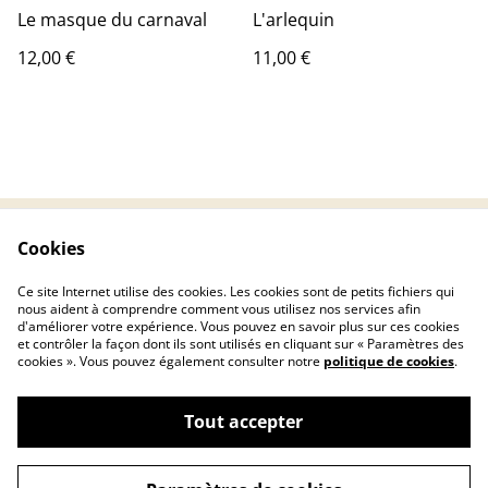
Le masque du carnaval
L'arlequin
12,00 €
11,00 €
Cookies
Contactez-nous
Conditions
Politique de
Politique de cookies
Ce site Internet utilise des cookies. Les cookies sont de petits fichiers qui
confidentialité
nous aident à comprendre comment vous utilisez nos services afin
d'améliorer votre expérience. Vous pouvez en savoir plus sur ces cookies
et contrôler la façon dont ils sont utilisés en cliquant sur « Paramètres des
cookies ». Vous pouvez également consulter notre
politique de cookies
.
Tout accepter
©
2026
Chryscreativ