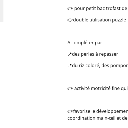
👉 pour petit bac trofast de l
👉double utilisation puzzle
A compléter par :
📍des perles à repasser
📍du riz coloré, des pompon
👉 activité motricité fine qu
👉favorise le développemen
coordination main-œil et de 