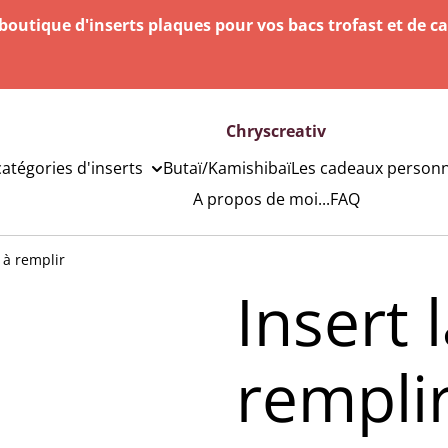
outique d'inserts plaques pour vos bacs trofast et de c
Chryscreativ
catégories d'inserts
Butaï/Kamishibaï
Les cadeaux personn
A propos de moi...
FAQ
 à remplir
Insert
rempli