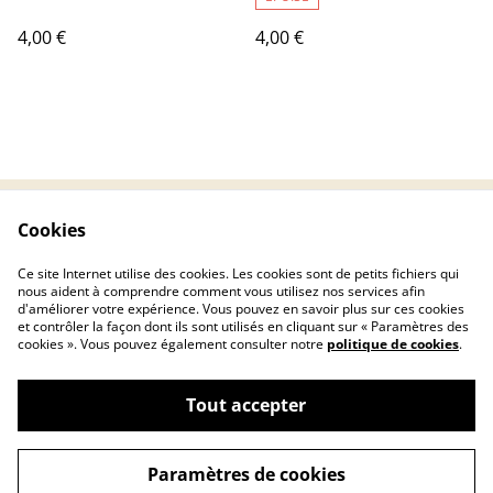
4,00 €
4,00 €
Cookies
Contactez-nous
Conditions
Politique de
Politique de cookies
Ce site Internet utilise des cookies. Les cookies sont de petits fichiers qui
confidentialité
nous aident à comprendre comment vous utilisez nos services afin
d'améliorer votre expérience. Vous pouvez en savoir plus sur ces cookies
et contrôler la façon dont ils sont utilisés en cliquant sur « Paramètres des
cookies ». Vous pouvez également consulter notre
politique de cookies
.
Tout accepter
©
2026
Chryscreativ
Paramètres de cookies
powered by