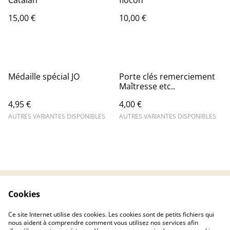
Catalan
flocon
15,00 €
10,00 €
Médaille spécial JO
Porte clés remerciement
Maîtresse etc..
4,95 €
4,00 €
AUTRES VARIANTES DISPONIBLES
AUTRES VARIANTES DISPONIBLES
Cookies
Contactez-nous
Conditions
Politique de
Politique de cookies
Ce site Internet utilise des cookies. Les cookies sont de petits fichiers qui
confidentialité
nous aident à comprendre comment vous utilisez nos services afin