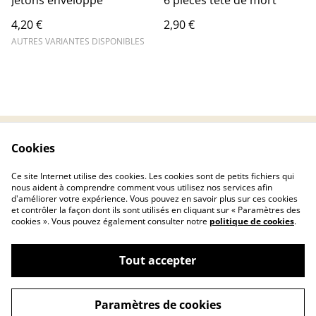
Jetons enveloppe
6 pièces tête de mort
4,20 €
2,90 €
AUTRES VARIANTES DISPONIBLES
Cookies
Contactez-nous
Conditions
Politique de
Politique de cookies
Ce site Internet utilise des cookies. Les cookies sont de petits fichiers qui
confidentialité
nous aident à comprendre comment vous utilisez nos services afin
d'améliorer votre expérience. Vous pouvez en savoir plus sur ces cookies
et contrôler la façon dont ils sont utilisés en cliquant sur « Paramètres des
cookies ». Vous pouvez également consulter notre
politique de cookies
.
Tout accepter
©
2026
Chryscreativ
Paramètres de cookies
powered by