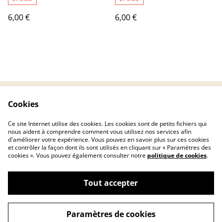
6,00 €
6,00 €
Cookies
Contactez-nous
Conditions
Politique de
Politique de cookies
Ce site Internet utilise des cookies. Les cookies sont de petits fichiers qui
confidentialité
nous aident à comprendre comment vous utilisez nos services afin
d'améliorer votre expérience. Vous pouvez en savoir plus sur ces cookies
et contrôler la façon dont ils sont utilisés en cliquant sur « Paramètres des
cookies ». Vous pouvez également consulter notre
politique de cookies
.
Tout accepter
©
2026
Chryscreativ
Paramètres de cookies
powered by